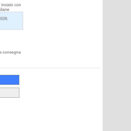
 inviato con
aliane
2026.
lla consegna