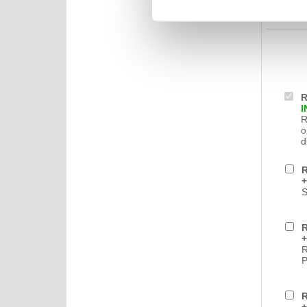
R
R
o
d
R
+
S
R
+
R
R
+