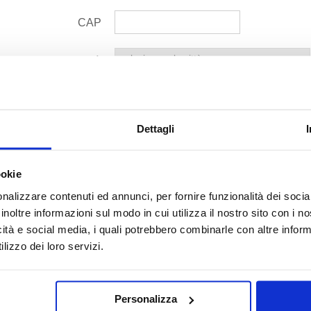
CAP
Città
Indirizzo
Dettagli
Mittente
ookie
nalizzare contenuti ed annunci, per fornire funzionalità dei socia
Nominativo
?
inoltre informazioni sul modo in cui utilizza il nostro sito con i 
icità e social media, i quali potrebbero combinarle con altre inform
CAP
lizzo dei loro servizi.
Città
Personalizza