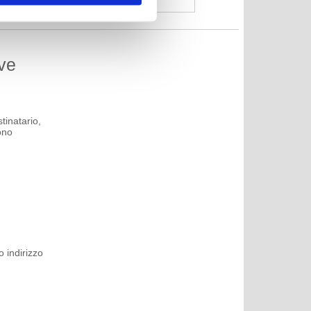
Nº
ve
tinatario,
ono
 indirizzo