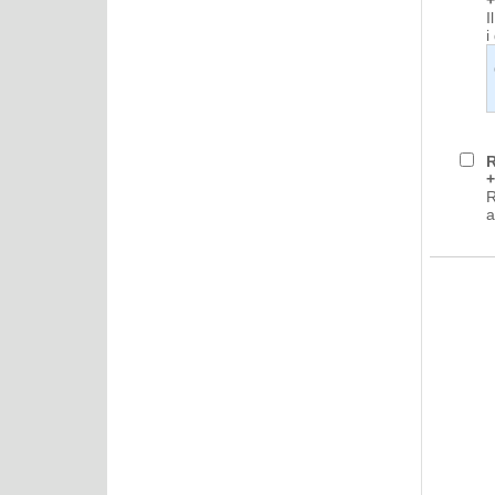
I
i
R
+
R
a