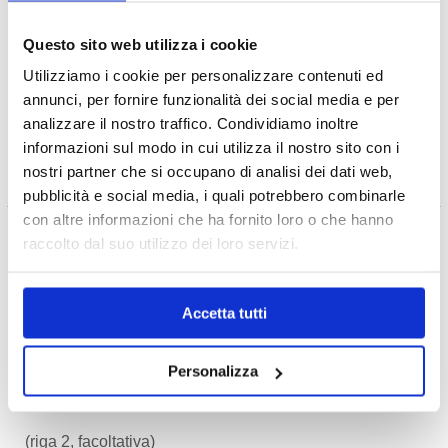
Contenuto
Questo sito web utilizza i cookie
Utilizziamo i cookie per personalizzare contenuti ed
Carica Documento
annunci, per fornire funzionalità dei social media e per
(file .PDF o .JPG)
analizzare il nostro traffico. Condividiamo inoltre
oppure
informazioni sul modo in cui utilizza il nostro sito con i
nostri partner che si occupano di analisi dei dati web,
Componi messaggio
pubblicità e social media, i quali potrebbero combinarle
con altre informazioni che ha fornito loro o che hanno
Destinatario
raccolto dal suo utilizzo dei loro servizi.
Casella Postale
Accetta tutti
Destinatario
Personalizza
(riga 2, facoltativa)